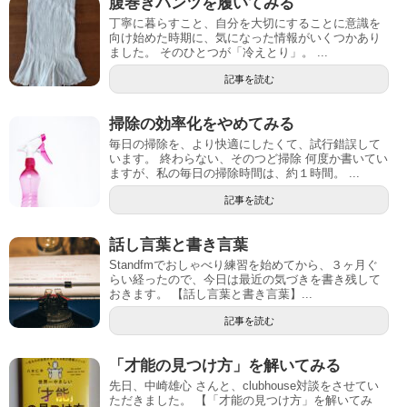
腹巻きパンツを履いてみる
丁寧に暮らすこと、自分を大切にすることに意識を
向け始めた時期に、気になった情報がいくつかあり
ました。 そのひとつが「冷えとり」。 ...
記事を読む
掃除の効率化をやめてみる
毎日の掃除を、より快適にしたくて、試行錯誤して
います。 終わらない、そのつど掃除 何度か書いてい
ますが、私の毎日の掃除時間は、約１時間。 ...
記事を読む
話し言葉と書き言葉
Standfmでおしゃべり練習を始めてから、３ヶ月ぐ
らい経ったので、今日は最近の気づきを書き残して
おきます。 【話し言葉と書き言葉】...
記事を読む
「才能の見つけ方」を解いてみる
先日、中崎雄心 さんと、clubhouse対談をさせてい
ただきました。 【「才能の見つけ方」を解いてみ