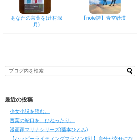
あなたの言葉を(辻村深
【note詩】青空砂漠
月)
最近の投稿
少女小説を読む。
言葉の蛇口を、ひねったり。
漫画家マリナシリーズ(藤本ひとみ)
【ハッピーライティングマラソン#61】自分が幸せにな