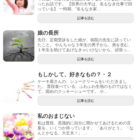
ったお話です。 【世界の大半は、名もなき仕事で回
っている】 一時期、”名もなき家...
記事を読む
娘の長所
先日、定期受診をした娘が、病院の先生に語ってい
たこと。 やんちゃな３年生の男子から、弟を含む、
１年生を助けてあげなきゃいけないから、頑張っ...
記事を読む
もしかして、好きなもの？・２
ケーキ屋さんの、シュークリームをいただきまし
た。 普段食べている、ふわふわ生地のものではなく
て、固めのクッキーシューです。 小...
記事を読む
私のおまじない
私は普段、意識的に自分に聞かせてあげるための言
葉を、いくつか持っています。 「ありがとう」 「な
んとかなる、大丈夫！」 ...