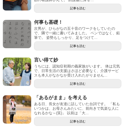
記事を読む
何事も基礎！
次男が、ひらがなの五十音のワークをしていたの
で、隣で一緒に書いてみました。 ペンではなく、鉛
筆で。 姿勢もしっかり、足をつけて...
記事を読む
言い得て妙
うちには、認知症初期の義家族がいます。 体は元気
で、日常生活の支援はさほど必要なく、介護サービ
スも本人がなかなか受け入れたがりません...
記事を読む
「あるがまま」を考える
ある日、長女が友達に話していた台詞です。 「私も
いつかは、お母さんみたいに、前向きで気楽な人に
なれるかな～(笑)」 以前は「大...
記事を読む