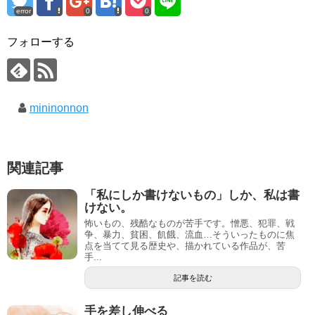
error
0
0
フォローする
mininonnon
関連記事
「私にしか書けないもの」しか、私は書
けない。
怖いもの、残酷なものが苦手です。憎悪、犯罪、戦
争、暴力、貧困、飢餓、流血…そういったものに焦
点を当てて見る歴史や、描かれている作品が、苦
手...
記事を読む
手を差し伸べる