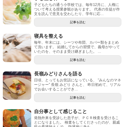
子どもたちの通う小学校では、毎年12月に、人権に
ついて考える授業参観があります。 代表の生徒が作
文を読んで意見を交わしたり、学年に応...
記事を読む
寝具を整える
毎年、年末には、シーツや布団、カバー類をまとめ
て洗います。 結婚してからの習慣で、義母がやって
いたのを、そのまま受け継ぎました。 ...
記事を読む
長嶺みどりさんを語る
日頃、とってもお世話になっている、 “みんなのマネ
ージャー” 長嶺 みどり さんと、 昨日初めて、リアル
でお会いすることができ...
記事を読む
自分事として感じること
発熱外来を受診した息子が、ＰＣＲ検査を受けるこ
とになりました。 検査をしてくださったのが、親戚
筋の看護師さんで。 防護服に身を...