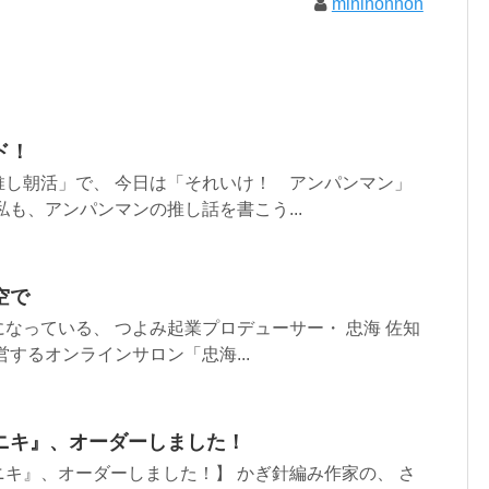
mininonnon
ド！
推し朝活」で、 今日は「それいけ！ アンパンマン」
私も、アンパンマンの推し話を書こう...
空で
なっている、 つよみ起業プロデューサー・ 忠海 佐知
営するオンラインサロン「忠海...
ニキ』、オーダーしました！
キ』、オーダーしました！】 かぎ針編み作家の、 さ