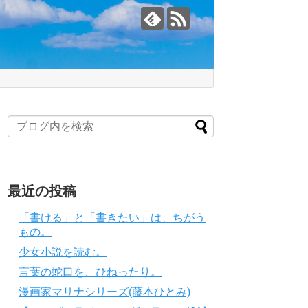
最近の投稿
「書ける」と「書きたい」は、ちがう
もの。
少女小説を読む。
言葉の蛇口を、ひねったり。
漫画家マリナシリーズ(藤本ひとみ)