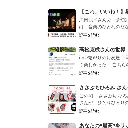
【これ、いいね！】
黒田康平さんの「夢幻鉄
は、音楽のひとなのだな
記事を読む
高松克成さんの世界
note繋がりのお友達
く楽しかった！ こちらの
記事を読む
ささぶちひろみ さ
この間、 ささぶち ひろ
さんが、ひとりひとりの
記事を読む
あなたの“最高”を