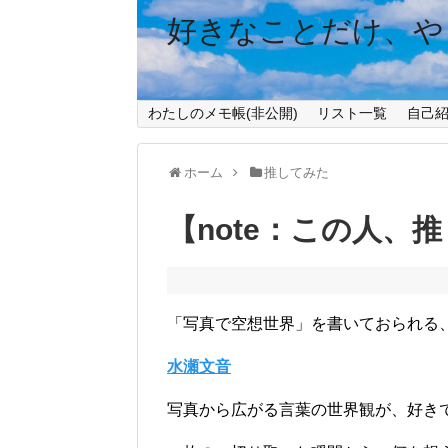
好きなことだけ、や
わたしのメモ帳(非公開)
リスト一覧
自己
ホーム
推してみた
【note：この人、
「写真で空想世界」を書いておられる
水瀬文音
写真から広がる言葉の世界観が、好き