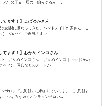
、来年の干支・辰の゙編みぐるみ！ ...
推してます！】こばゆかさん
商品の縫製に携わってきた、ハンドメイド作家さん・こ
ンク) このたび、ご自身のオン...
推してます！】おかめインコさん
ト・おかめインコさん。 おかめインコ｜note おかめ
NSで、写真などのアートか...
インサロン『忠海組』に参加しています。 【忠海組と
、“つよみを磨くオンラインサロン...