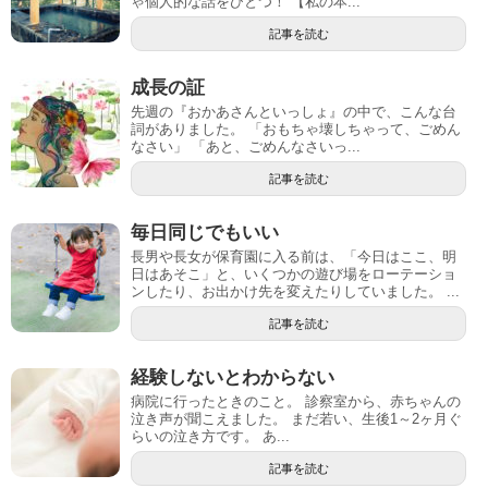
ゃ個人的な話をひとつ！ 【私の本...
記事を読む
成長の証
先週の『おかあさんといっしょ』の中で、こんな台
詞がありました。 「おもちゃ壊しちゃって、ごめん
なさい」 「あと、ごめんなさいっ...
記事を読む
毎日同じでもいい
長男や長女が保育園に入る前は、「今日はここ、明
日はあそこ」と、いくつかの遊び場をローテーショ
ンしたり、お出かけ先を変えたりしていました。 ...
記事を読む
経験しないとわからない
病院に行ったときのこと。 診察室から、赤ちゃんの
泣き声が聞こえました。 まだ若い、生後1～2ヶ月ぐ
らいの泣き方です。 あ...
記事を読む