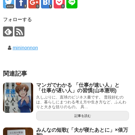
error
0
0
フォローする
mininonnon
関連記事
マンガでわかる 「仕事が速い人」と
「仕事が遅い人」の習慣(山本憲明)
久しぶりに、直球のビジネス書です。 普段好むの
は、暮らしにまつわる考え方や生き方など、ふんわ
りと大きな括りのもの。 具...
記事を読む
みんなの短歌(「夫が寝たあとに」×俵万