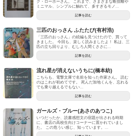
ク・ローホーさん。 これまで、さまざまな断捨離や
ミニマル、シンプルに触れて、多すぎるモノ...
記事を読む
三匹のおっさん ふたたび(有村浩)
「三匹のおっさん」の続編も見つけたので、買って
きました。 今回も、楽しく読みましたよ！ 私は、三
匹の立ち回りより、むしろ人間くささに...
記事を読む
流れ星が消えないうちに(橋本紡)
こちらも、電撃文庫で名前を知った作家さん。 読む
のはこれが初めてです。 死んだ加地くんを、忘れる
でも乗り越えるでもない...
記事を読む
ガールズ・ブルー(あさのあつこ)
いつだったか、読書感想文の宿題が出される時期
に、書店の高校生向けコーナーに置かれていまし
た。 この危うい感じ、知っています。...