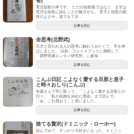
智)
育児短歌の本です。 ただの短歌集ではなく、まずは
育児を短歌に詠むことの魅力から。 育児と短歌の相
性のよさや、誰でもでき...
記事を読む
全思考(北野武)
天才と言われる人の思考に触れてみたくて、手を伸
ばしました。 以前、フェイスブックに挑戦して、
「西野亮廣エンタメ研究所」に参加...
記事を読む
こんぶ日記 こよなく愛する旦那と息子
と時々おしり(こんぶ)
本屋さんで手に取って、「こよなく愛する旦那との
日々」「私が結婚を決めた理由」まで読んで。
「あ、これ買おう」と思いました。 ...
記事を読む
捨てる贅沢(ドミニック・ローホー)
読んでみて、すっかり大好きになった、ドミニッ