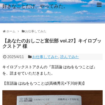
好きなことだけ、やってみた。
ホーム
お仕事してみた
【あなたのおしごと宣伝部 vol.27】キイロブッ
クストア 様
2025/4/11
お仕事してみた
,
読んでみた
キイロブックストアさんの『言語論 はねをもつことば』
を、読ませていただきました。
【言語論 はねをもつことば(高橋秀元×下川好美)】