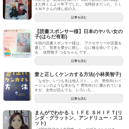
まだ終くんより年下でした。 当時好きだった、ＣＬ
ＡＭＰさんの挿し絵の入...
記事を読む
【読書スポンサー様】日本のヤバい女の
子(はらだ有彩)
今回の読書スポンサー様は、 アクセサリーや言葉を
通じて、世界を豊かに耕し、 心に種を蒔いてくれ
る、 佐野敦子 つるちゃん です...
記事を読む
妻と正しくケンカする方法(小林美智子)
「なぜか、いつも夫は他人ゴト。」の、男性向けバ
ージョンのような本かな？ 男性向けに書かれていま
すが、女性が読んでも、いろいろ...
記事を読む
まんがでわかる ＬＩＦＥ ＳＨＩＦＴ(リ
ンダ・グラットン、アンドリュー・スコ
ット)