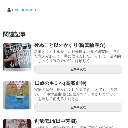
mininonnon
関連記事
死ぬこと以外かすり傷(箕輪厚介)
名前とタイトルを「西野亮廣エンタメ研究所」で見
た覚えがあって、手に取りました。 そして、基本的
にじっくり読み派の私には珍しく...
記事を読む
13歳のキミへ(高濱正伸)
実家の母が、長女にくれた本です。 とても、力強
い。 「中学生生活に自信がつく」とありますが、一
生を通して使える力だと思...
記事を読む
創竜伝14(田中芳樹)
大好きな、創竜伝の新刊！ 初めて読んだ頃の私は、