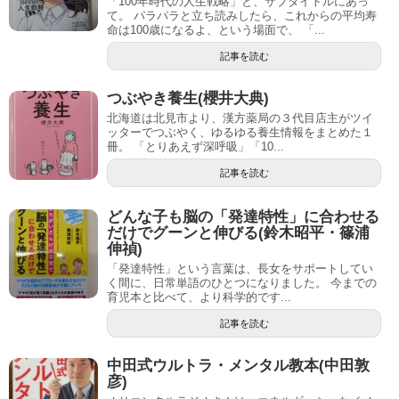
「100年時代の人生戦略」と、サブタイトルにあっ
て。 パラパラと立ち読みしたら、これからの平均寿
命は100歳になるよ、という場面で、 「...
記事を読む
つぶやき養生(櫻井大典)
北海道は北見市より、漢方薬局の３代目店主がツイ
ッターでつぶやく、ゆるゆる養生情報をまとめた１
冊。 「とりあえず深呼吸」「10...
記事を読む
どんな子も脳の「発達特性」に合わせる
だけでグーンと伸びる(鈴木昭平・篠浦
伸禎)
「発達特性」という言葉は、長女をサポートしてい
く間に、日常単語のひとつになりました。 今までの
育児本と比べて、より科学的です...
記事を読む
中田式ウルトラ・メンタル教本(中田敦
彦)