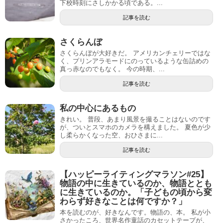
下校時刻にさしかかる頃である。...
記事を読む
さくらんぼ
さくらんぼが大好きだ。 アメリカンチェリーではな
く、プリンアラモードにのっているような缶詰めの
真っ赤なのでもなく。 今の時期、...
記事を読む
私の中心にあるもの
きれい。 普段、あまり風景を撮ることはないのです
が、ついとスマホのカメラを構えました。 夏色が少
し柔らかくなった空、おひさまに...
記事を読む
【ハッピーライティングマラソン#25】
物語の中に生きているのか、物語ととも
に生きているのか。「子どもの頃から変
わらず好きなことは何ですか？」
本を読むのが、好きなんです。物語の、本。 私が小
さかったころ、世界名作童話のカセットテープが、