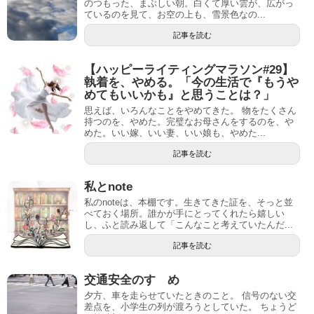
のつもった、まぶしい朝。白くて厚い雲が、広がっ
ているのを見て、お空の上も、雪景色なの...
記事を読む
【ハッピーライティングマラソン#29】
執着を、やめる。「今の生活で『もうや
めてもいいかも』と思うことは？」
思えば、いろんなことをやめてきた。 物をたくさん
持つのを、やめた。完璧なお母さんをするのを、や
めた。いい嫁、いい妻、いい娘も、やめた...
記事を読む
私とnote
私のnoteは、本棚です。生きてきた証を、そっと並
べておく場所。誰かが手にとってくれたら嬉しい
し、ふと読み返して「こんなこと考えていたんだ...
記事を読む
交通安全のすゝめ
夕方、車を走らせていたときのこと。 信号のない交
差点を、小学生の列が渡ろうとしていた。 ちょうど