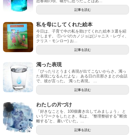
思春期の頃、確かに思ったことはあ...
記事を読む
私を母にしてくれた絵本
今日は、子育て中の私を助けてくれた絵本３選を紹
介します。 ①パパのカノジョは(ジャニス・レヴィ、
クリス・モンロー) お...
記事を読む
濁った表現
「ぴったりとうまく表現が出てこないからさ。濁っ
た表現になるんだよな」 ある日の旦那さまとの会話
で、彼が言った。 濁った表現。 ...
記事を読む
わたしの片づけ
「好きなことを、100個書き出してみましょう」 と
いうワークをしたとき、私は、 “整理整頓する”“断捨
離する”と、書いていた。...
記事を読む