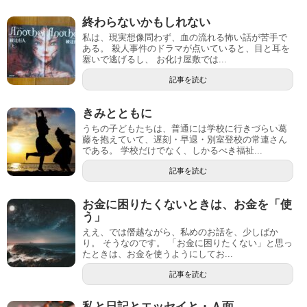
終わらないかもしれない
私は、現実想像問わず、血の流れる怖い話が苦手で
ある。 殺人事件のドラマが点いていると、目と耳を
塞いで逃げるし、 お化け屋敷では...
記事を読む
きみとともに
うちの子どもたちは、普通には学校に行きづらい葛
藤を抱えていて、遅刻・早退・別室登校の常連さん
である。 学校だけでなく、しかるべき福祉...
記事を読む
お金に困りたくないときは、お金を「使
う」
ええ、では僭越ながら、私めのお話を、少しばか
り。 そうなのです。 「お金に困りたくない」と思っ
たときは、お金を使うようにしてお...
記事を読む
私と日記とエッセイと・Ａ面