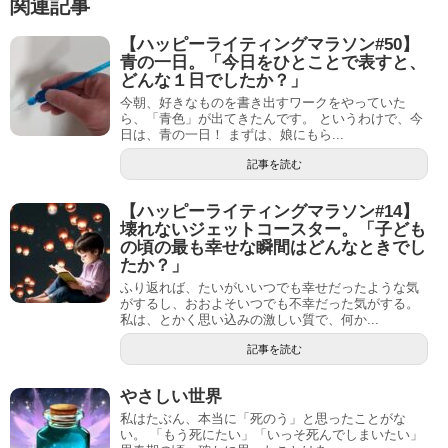
関連記事
【ハッピーライティングマラソン#50】
青の一日。「今日をひとことで表すと、
どんな１日でしたか？」
今朝、好きなものを書き出すワークをやっていた
ら、「青色」が出てきたんです。 というわけで、今
日は、青の一日！ まずは、娘にもら...
記事を読む
【ハッピーライティングマラソン#14】
壊れないジェットコースター。「子ども
の頃の最も幸せな瞬間はどんなときでし
たか？」
ふり返れば、たいがいいつでも幸せだったような気
がするし、おおよそいつでも不幸だった気がする。
私は、とかく思い込みの激しい質で、何か...
記事を読む
やさしい世界
私はたぶん、本当に「死のう」と思ったことがな
い。 「もう死にたい」「いっそ死んでしまいたい」