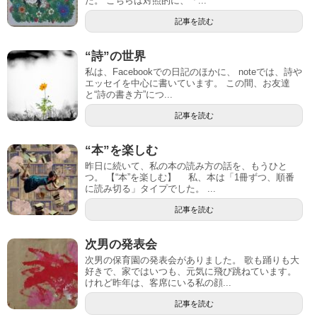
た。 こちらは対照的に、「...
記事を読む
“詩”の世界
私は、Facebookでの日記のほかに、 noteでは、詩や
エッセイを中心に書いています。 この間、お友達
と“詩の書き方”につ...
記事を読む
“本”を楽しむ
昨日に続いて、私の本の読み方の話を、もうひと
つ。 【“本”を楽しむ】 私、本は「1冊ずつ、順番
に読み切る」タイプでした。 ...
記事を読む
次男の発表会
次男の保育園の発表会がありました。 歌も踊りも大
好きで、家ではいつも、元気に飛び跳ねています。
けれど昨年は、客席にいる私の顔...
記事を読む