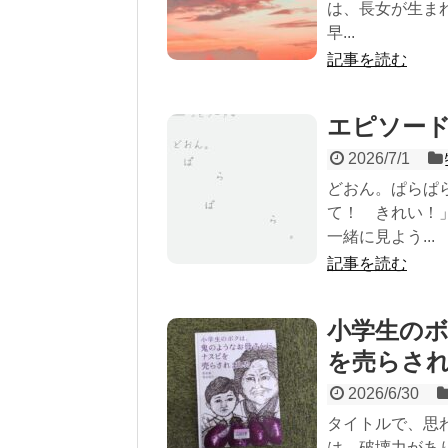
は、長女が生ま
早...
記事を読む
エピソー
2026/7/1
どおん。ぱらぱ
て！ きれい！
一緒に見よう...
記事を読む
小学生の
を売らされ
2026/6/30
タイトルで、思
は、破壊力があ