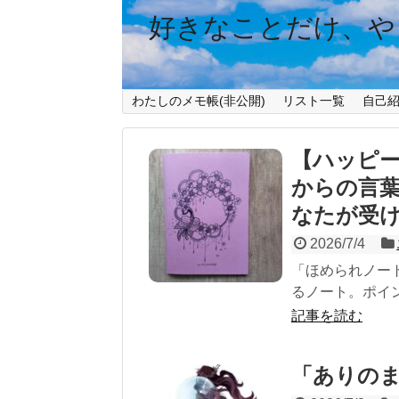
好きなことだけ、や
わたしのメモ帳(非公開)
リスト一覧
自己
【ハッピー
からの言
なたが受
2026/7/4
「ほめられノー
るノート。ポイン
記事を読む
「ありの