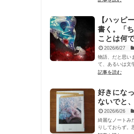
【ハッピー
書く。「
ことは何
2026/6/27
物語、だと思い
て、あるいは文学
記事を読む
好きにな
ないでと、祈
2026/6/26
綺麗なノートみ
りしておらず。思