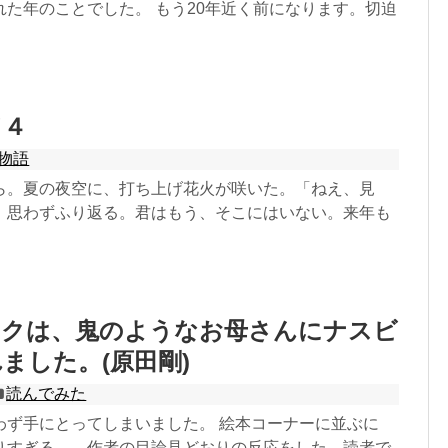
れた年のことでした。 もう20年近く前になります。切迫
ド４
物語
ら。夏の夜空に、打ち上げ花火が咲いた。「ねえ、見
」思わずふり返る。君はもう、そこにはいない。来年も
ボクは、鬼のようなお母さんにナスビ
ました。(原田剛)
読んでみた
わず手にとってしまいました。 絵本コーナーに並ぶに
りすぎる…。作者の目論見どおりの反応をした、読者で