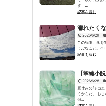
す。...
記事を読む
濡れたく
2026/6/29
この梅雨、傘を
うぶなこと。そし
記事を読む
【掌編小
2026/6/28
夏休みの前には
くからだ。 お
畑...
記事を読む